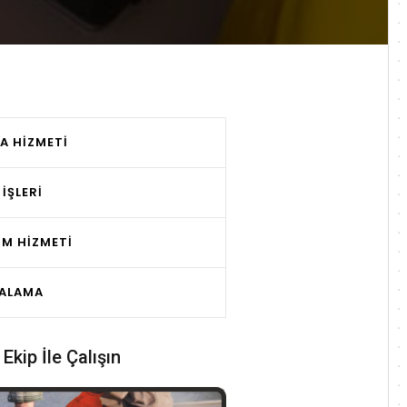
A HIZMETI
 İŞLERI
IM HIZMETI
RALAMA
Ekip İle Çalışın