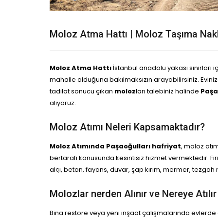
Moloz Atma Hattı | Moloz Taşıma Nakl
Moloz Atma Hattı
İstanbul anadolu yakası sınırları 
mahalle olduğuna bakılmaksızın arayabilirsiniz. Evini
tadilat sonucu çıkan
moloz
ları talebiniz halinde
Paşa
alıyoruz.
Moloz Atımı Neleri Kapsamaktadır?
Moloz Atımında Paşaoğulları hafriyat
, moloz atım
bertarafı konusunda kesintisiz hizmet vermektedir. F
alçı, beton, fayans, duvar, şap kırım, mermer, tezgah
Molozlar nerden Alınır ve Nereye Atılır
Bina restore veya yeni inşaat çalışmalarında evlerde