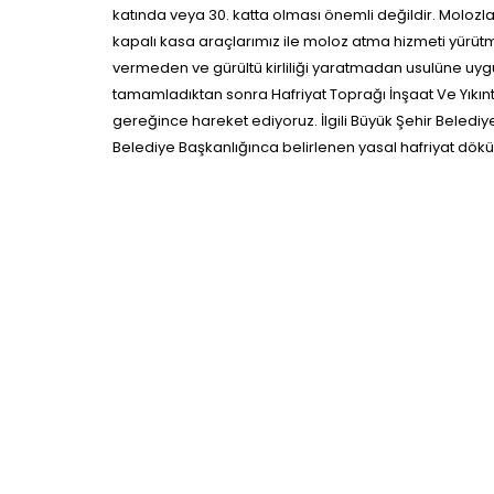
katında veya 30. katta olması önemli değildir. Moloz
kapalı kasa araçlarımız ile moloz atma hizmeti yürüt
vermeden ve gürültü kirliliği yaratmadan usulüne uyg
tamamladıktan sonra Hafriyat Toprağı İnşaat Ve Yıkıntı
gereğince hareket ediyoruz. İlgili Büyük Şehir Beled
Belediye Başkanlığınca belirlenen yasal hafriyat dö