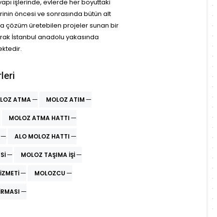
 yapı işlerinde, evlerde her boyuttaki
erinin öncesi ve sonrasında bütün alt
na çözüm üretebilen projeler sunan bir
rak İstanbul anadolu yakasında
ktedir.
leri
LOZ ATMA
MOLOZ ATIM
MOLOZ ATMA HATTI
ALO MOLOZ HATTI
SI
MOLOZ TAŞIMA IŞI
IZMETI
MOLOZCU
IRMASI