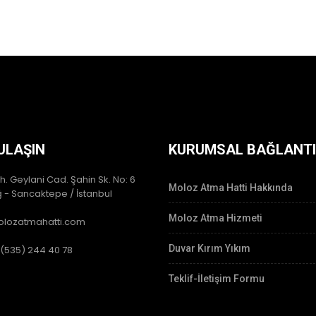
ULAŞIN
KURUMSAL BAĞLANT
h. Geylani Cad. Şahin Sk. No: 6
Moloz Atma Hatti Hakkında
 - Sancaktepe / İstanbul
Moloz Atma Hizmeti
lozatmahatti.com
Duvar Kırım Yıkım
 (535) 244 40 78
Teklif-İletişim Formu