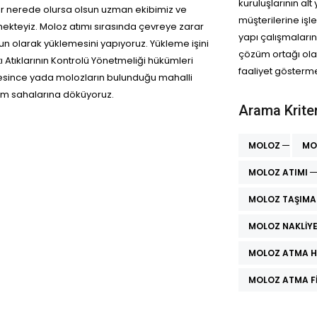
kuruluşlarının alt
lar nerede olursa olsun uzman ekibimiz ve
müşterilerine işl
mekteyiz. Moloz atımı sırasında çevreye zarar
yapı çalışmaları
un olarak yüklemesini yapıyoruz. Yükleme işini
çözüm ortağı ola
 Atıklarının Kontrolü Yönetmeliği hükümleri
faaliyet gösterme
iyesince yada molozların bulunduğu mahalli
küm sahalarına döküyoruz.
Arama Kriter
MOLOZ
MO
MOLOZ ATIMI
MOLOZ TAŞIMA
MOLOZ NAKLIYE
MOLOZ ATMA H
MOLOZ ATMA F